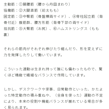
主動筋：①腸腰筋（腰から丹田まわり）
協働筋：②大腿直筋（前太もも）
固定筋：③中臀筋（骨盤横両サイド）、④脊柱起立筋（背
骨付近）腹筋群、腰方形筋（背骨下部の両サイド）
拮抗筋：⑤大臀筋（お尻）、⑥ハムストリングス（もも
裏）
それらの筋肉がそれぞれ伸びたり縮んだり、形を変えずに
力を発揮したりして働いています。
こういった連動は生まれ持って誰にも備わったもので、驚
くほど精緻で繊細なバランスで作用しています。
しかし、デスクワークや家事、日常動作といった、かたよ
った特定動作の積み重ねや、（全身を使った）運動の不足
により、本来の役割や機能バランスが崩れている場合が多
く見られます。