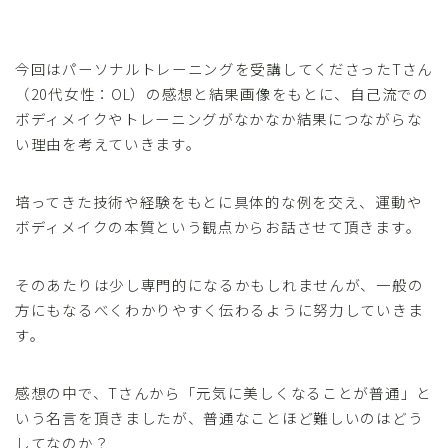
レッスンお申し込み
今回はパーソナルトレーニングを受講してくださったTさん
FAQ
（20代女性：OL）の感想と結果画像をもとに、自己流での
ボディメイクやトレーニングがなかなか結果につながらな
取材・メディア実績
い理由を考えていきます。
お問い合わせ
培ってきた技術や経験をもとに具体的な例を交え、運動や
ボディメイクの本質という観点からお話させて頂きます。
そのあたりは少し専門的になるかもしれませんが、一般の
方にもなるべくわかりやすく伝わるように努力していきま
す。
感想の中で、Tさんから「元気に美しくなることが普通」と
いう名言を頂きましたが、普通なことほど難しいのはどう
してなのか？