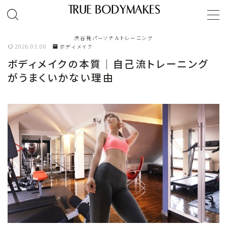
MENU
渋谷発パーソナルトレーニング
2026.03.08
ボディメイク
ボディメイクの本質｜自己流トレーニング
TOP
がうまくいかない理由
ゴールドジム｜パーソナルトレーンング
オンラインパーソナルトレーニング
パーソナルトレーナーご紹介
お客様体験談
レッスンコース