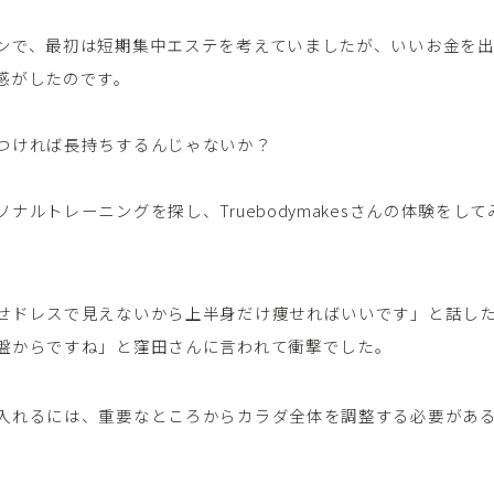
ンで、最初は短期集中エステを考えていましたが、いいお金を
感がしたのです。
つければ長持ちするんじゃないか？
ナルトレーニングを探し、Truebodymakesさんの体験をし
せドレスで見えないから上半身だけ痩せればいいです」と話し
盤からですね」と窪田さんに言われて衝撃でした。
入れるには、重要なところからカラダ全体を調整する必要があ