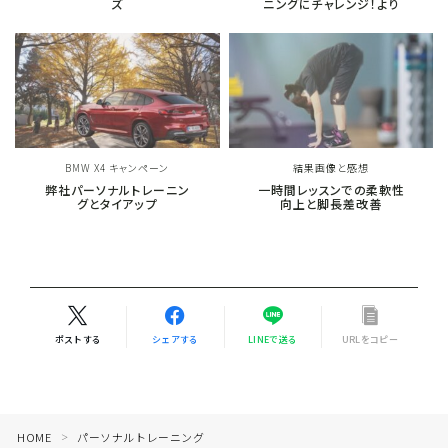
ズ
ニングにチャレンジ！より
BMW X4 キャンペーン
結果画像と感想
弊社パーソナルトレーニン
一時間レッスンでの柔軟性
グとタイアップ
向上と脚長差改善
ポストする
シェアする
LINEで送る
URLをコピー
HOME
パーソナルトレーニング
＞