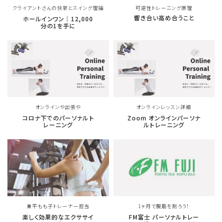
クライアントさんの快挙とスイング理論
可逆性トレーニング原理
レッスンお申し込み
響き合い高め合うこと
ホールインワン｜12,000
分の1を手に
FAQ
取材・メディア実績
お問い合わせ
オンラインや出張や
オンラインレッスン詳細
コロナ下でのパーソナルト
Zoom オンラインパーソナ
レーニング
ルトレーニング
兼平もも子トレーナー担当
1ヶ月で腹筋を割ろう！
楽しく効果的なエクササイ
FM富士 パーソナルトレー