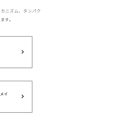
メカニズム、タンパク
います。
ィメイ